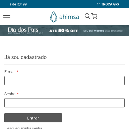
1ª TROCA GRÁTIS
My Cart
Já sou cadastrado
E-mail
Senha
Entrar
esqueci minha senha