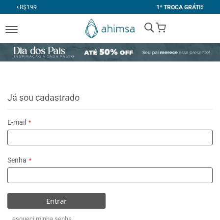
1ª TROCA GRÁTIS
My Cart
Já sou cadastrado
E-mail
Senha
Entrar
esqueci minha senha