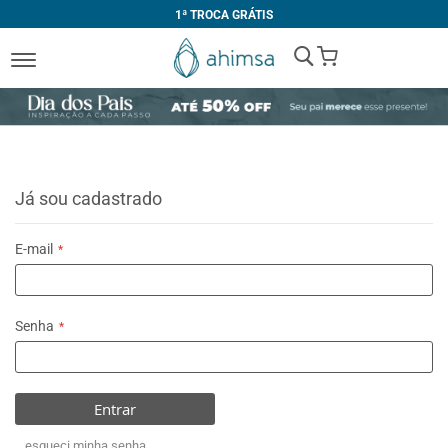
1ª TROCA GRÁTIS
My Cart
Já sou cadastrado
E-mail
Senha
Entrar
esqueci minha senha