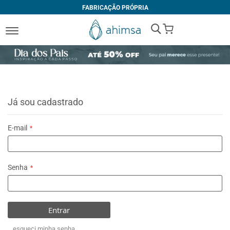
FABRICAÇÃO PRÓPRIA
My Cart
Já sou cadastrado
E-mail
Senha
Entrar
esqueci minha senha