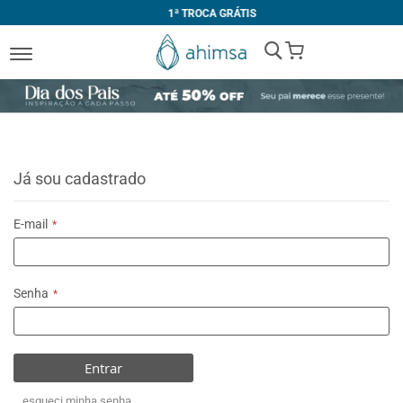
1ª TROCA GRÁTIS
My Cart
Já sou cadastrado
E-mail
Senha
Entrar
esqueci minha senha