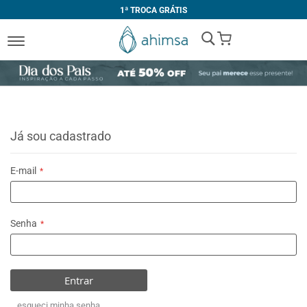
1ª TROCA GRÁTIS
My Cart
Já sou cadastrado
E-mail
Senha
Entrar
esqueci minha senha