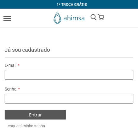
1ª TROCA GRÁTIS
My Cart
Já sou cadastrado
E-mail
Senha
Entrar
esqueci minha senha