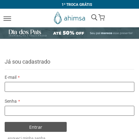
1ª TROCA GRÁTIS
My Cart
Já sou cadastrado
E-mail
Senha
Entrar
esqueci minha senha