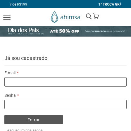
99
1ª TROCA GRÁTIS
My Cart
Já sou cadastrado
E-mail
Senha
Entrar
esqueci minha senha