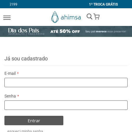
1ª TROCA GRÁTIS
My Cart
Já sou cadastrado
E-mail
Senha
Entrar
esqueci minha senha