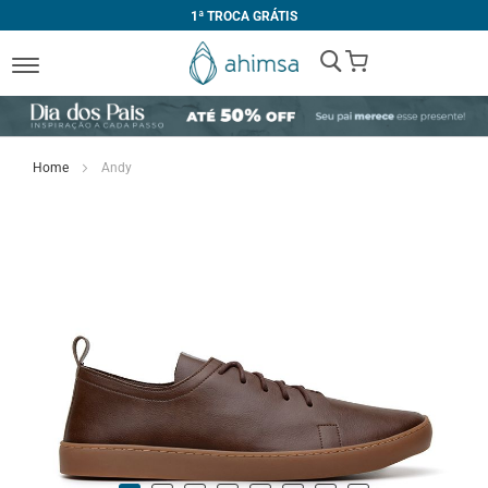
1ª TROCA GRÁTIS
My Cart
Home
Andy