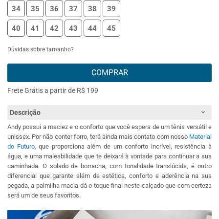
34
35
36
37
38
39
40
41
42
43
44
45
Dúvidas sobre tamanho?
COMPRAR
Frete Grátis a partir de R$ 199
Descrição
Andy possui a maciez e o conforto que você espera de um tênis versátil e
unissex. Por não conter forro, terá ainda mais contato com nosso
Material
do Futuro
, que proporciona além de um conforto incrível, resistência à
água, e uma maleabilidade que te deixará à vontade para continuar a sua
caminhada. O solado de borracha, com tonalidade translúcida, é outro
diferencial que garante além de estética, conforto e aderência na sua
pegada, a palmilha macia dá o toque final neste calçado que com certeza
será um de seus favoritos.