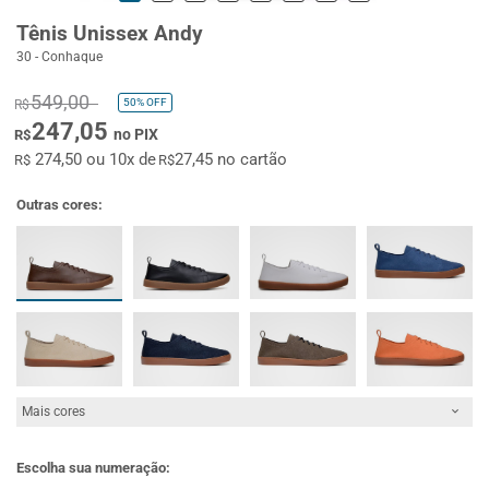
Tênis Unissex Andy
30 - Conhaque
549,00
50%
OFF
R$
247,05
no PIX
R$
274,50 ou 10x de
27,45 no cartão
R$
R$
Outras cores:
Mais cores
Escolha sua numeração: