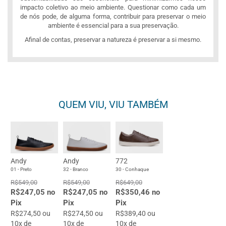
impacto coletivo ao meio ambiente. Questionar como cada um
de nós pode, de alguma forma, contribuir para preservar o meio
ambiente é essencial para a sua preservação.
Afinal de contas, preservar a natureza é preservar a si mesmo.
QUEM VIU, VIU TAMBÉM
Andy
Andy
772
01 - Preto
32 - Branco
30 - Conhaque
R$549,00
R$549,00
R$649,00
R$247,05 no
R$247,05 no
R$350,46 no
Pix
Pix
Pix
R$274,50 ou
R$274,50 ou
R$389,40 ou
10x de
10x de
10x de