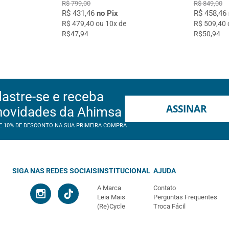
R$ 799,00
R$ 849,00
R$ 431,46
no Pix
R$ 458,46
R$ 479,40 ou 10x de
R$ 509,40 
R$47,94
R$50,94
astre-se e receba
ASSINAR
novidades da Ahimsa
E 10% DE DESCONTO NA SUA PRIMEIRA COMPRA
SIGA NAS REDES SOCIAIS
INSTITUCIONAL
AJUDA
A Marca
Contato
Leia Mais
Perguntas Frequentes
(Re)Cycle
Troca Fácil