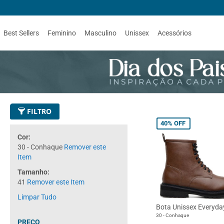
Best Sellers
Feminino
Masculino
Unissex
Acessórios
FILTRO
40%
OFF
Cor
30 - Conhaque
Remover este
Item
Tamanho
41
Remover este Item
Limpar Tudo
Bota Unissex Everyda
30 - Conhaque
PREÇO