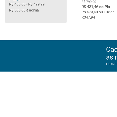
R$ 799,00
R$ 400,00
-
R$ 499,99
R$ 431,46
no Pix
R$ 500,00
e acima
R$ 479,40 ou 10x de
R$47,94
Cad
as 
E GANH