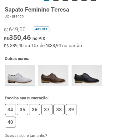
Sapato Feminino Teresa
32 - Branco
649,00
40%
OFF
R$
350,46
no PIX
R$
389,40 ou 10x de
38,94 no cartão
R$
R$
Outras cores:
Escolha sua numeração:
34
35
36
37
38
39
40
Dúvidas sobre tamanho?