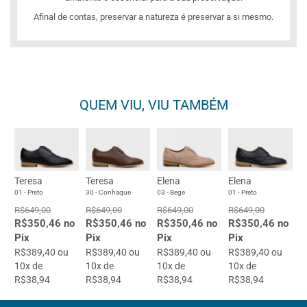
Afinal de contas, preservar a natureza é preservar a si mesmo.
QUEM VIU, VIU TAMBÉM
Teresa
Teresa
Elena
Elena
01 - Preto
30 - Conhaque
03 - Bege
01 - Preto
R$649,00
R$649,00
R$649,00
R$649,00
R$350,46 no
R$350,46 no
R$350,46 no
R$350,46 no
Pix
Pix
Pix
Pix
R$389,40 ou
R$389,40 ou
R$389,40 ou
R$389,40 ou
10x de
10x de
10x de
10x de
R$38,94
R$38,94
R$38,94
R$38,94