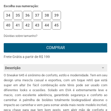
Escolha sua numeração:
34
35
36
37
38
39
40
41
42
43
44
45
Dúvidas sobre tamanho?
COMPRAR
Frete Grátis a partir de R$ 199
Descrição
O Sneaker 645 é sinônimo de conforto, estilo e modernidade. Tem em seu
design uma mescla casual e esportiva, com um toque retrô que está
super em alta! De fácil combinação este tênis pode ser usado com
diferentes looks e ocasiões. Solado em EVA é extremamente leve e
macio, com excelente aderência, garantindo segurança e conforto ao
caminhar. A palmilha de biolátex totalmente biodegradável absorve o
impacto ao caminhar e vem para somar ainda mais neste modelo incrível,
peça chave para que tem bom gosto, sem abrir mão de conforto e