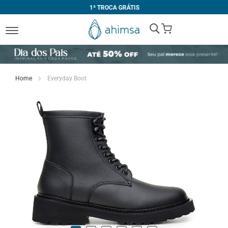
1ª TROCA GRÁTIS
My Cart
Home
Everyday Boot