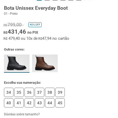
Bota Unissex Everyday Boot
01 - Preto
799,00
40%
OFF
R$
431,46
no PIX
R$
479,40 ou 10x de
47,94 no cartão
R$
R$
Outras cores:
Escolha sua numeração:
34
35
36
37
38
39
40
41
42
43
44
45
Dúvidas sobre tamanho?