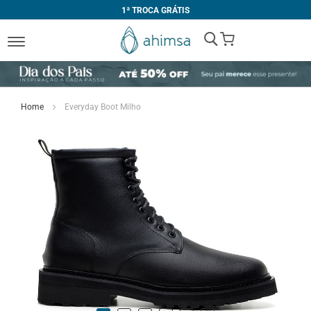
1ª TROCA GRÁTIS
My Cart
Home
Everyday Boot Milho