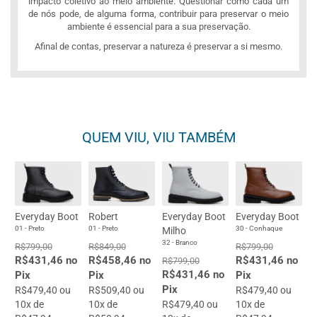
impacto coletivo ao meio ambiente. Questionar como cada um
de nós pode, de alguma forma, contribuir para preservar o meio
ambiente é essencial para a sua preservação.
Afinal de contas, preservar a natureza é preservar a si mesmo.
QUEM VIU, VIU TAMBÉM
Everyday Boot
Robert
Everyday Boot
Everyday Boot
01 - Preto
01 - Preto
30 - Conhaque
Milho
32 - Branco
R$799,00
R$849,00
R$799,00
R$431,46 no
R$458,46 no
R$431,46 no
R$799,00
R$431,46 no
Pix
Pix
Pix
Pix
R$479,40 ou
R$509,40 ou
R$479,40 ou
10x de
10x de
R$479,40 ou
10x de