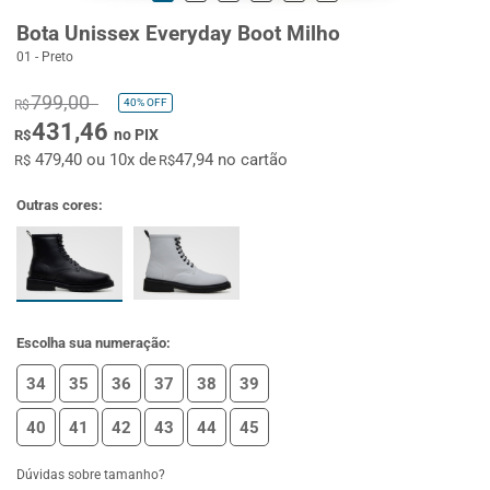
Bota Unissex Everyday Boot Milho
01 - Preto
799,00
40%
OFF
R$
431,46
no PIX
R$
479,40 ou 10x de
47,94 no cartão
R$
R$
Outras cores:
Escolha sua numeração:
34
35
36
37
38
39
40
41
42
43
44
45
Dúvidas sobre tamanho?