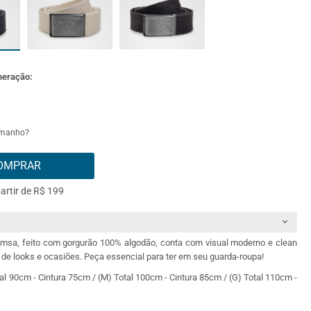
meração:
amanho?
OMPRAR
partir de R$ 199
imsa, feito com gorgurão 100% algodão, conta com visual moderno e clean
s de looks e ocasiões. Peça essencial para ter em seu guarda-roupa!
al 90cm - Cintura 75cm / (M) Total 100cm - Cintura 85cm / (G) Total 110cm -