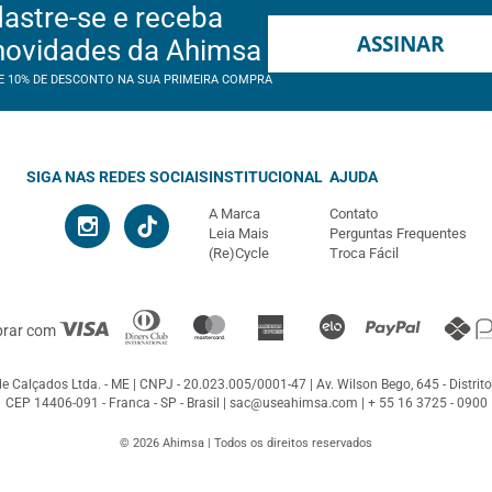
astre-se e receba
ASSINAR
novidades da Ahimsa
E 10% DE DESCONTO NA SUA PRIMEIRA COMPRA
SIGA NAS REDES SOCIAIS
INSTITUCIONAL
AJUDA
A Marca
Contato
Leia Mais
Perguntas Frequentes
(Re)Cycle
Troca Fácil
prar com
e Calçados Ltda. - ME
CNPJ - 20.023.005/0001-47
Av. Wilson Bego, 645 - Distrito
CEP 14406-091 - Franca - SP - Brasil |
sac@useahimsa.com
|
+ 55 16 3725 - 0900
© 2026 Ahimsa | Todos os direitos reservados