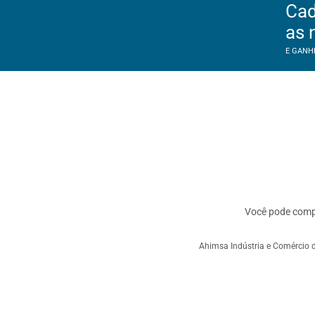
Cad
as 
E GANH
Você pode com
Ahimsa Indústria e Comércio d