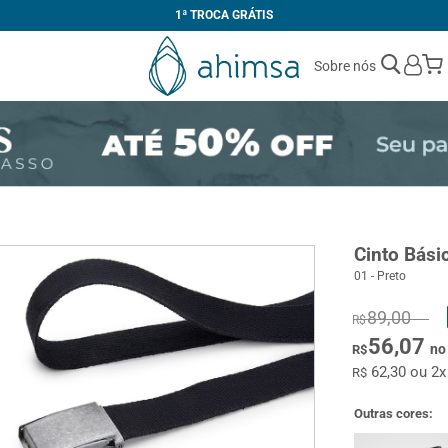
1ª TROCA GRÁTIS
Sobre nós
Cinto Bási
01 - Preto
89,00
R$
56,07
no
R$
62,30 ou 2
R$
Outras cores: