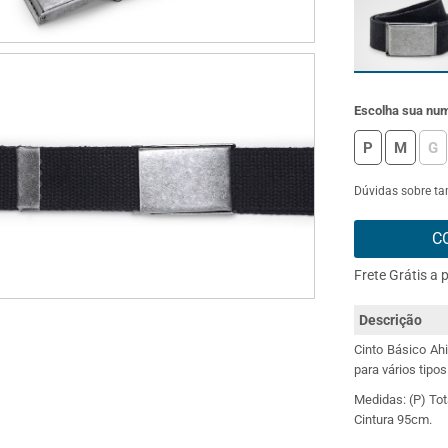
Escolha sua nu
P
M
G
Dúvidas sobre t
C
Frete Grátis a 
Descrição
Cinto Básico Ah
para vários tipo
Medidas: (P) Tot
Cintura 95cm.