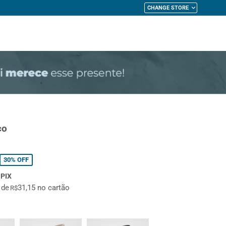
CHANGE STORE
My Cart
co
30%
OFF
 PIX
x de
31,15 no cartão
R$