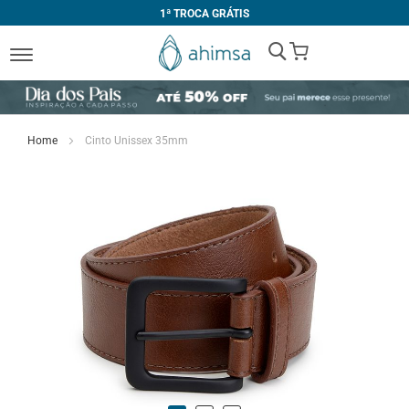
1ª TROCA GRÁTIS
My Cart
Home
Cinto Unissex 35mm