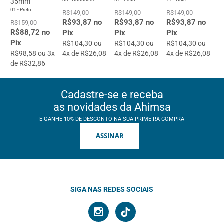
35mm
01 - Preto
R$149,00
R$149,00
R$149,00
R$93,87 no
R$93,87 no
R$93,87 no
R$159,00
R$88,72 no
Pix
Pix
Pix
Pix
R$104,30 ou
R$104,30 ou
R$104,30 ou
R$98,58 ou 3x
4x de R$26,08
4x de R$26,08
4x de R$26,08
de R$32,86
Cadastre-se e receba
as novidades da Ahimsa
E GANHE 10% DE DESCONTO NA SUA PRIMEIRA COMPRA
ASSINAR
SIGA NAS REDES SOCIAIS