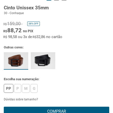
Cinto Unissex 35mm
30 - Conhaque
159,00
38%
OFF
R$
88,72
no PIX
R$
98,58 ou 3x de
32,86 no cartão
R$
R$
Outras cores:
Escolha sua numeração:
PP
P
M
G
Dúvidas sobre tamanho?
COMPRAR