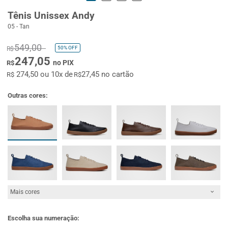
Tênis Unissex Andy
05 - Tan
549,00
50%
OFF
R$
247,05
no PIX
R$
274,50 ou 10x de
27,45 no cartão
R$
R$
Outras cores:
Mais cores
Escolha sua numeração: