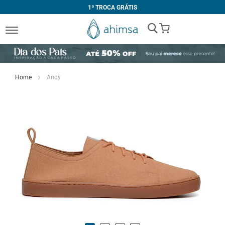
1ª TROCA GRÁTIS
My Cart
Home
Andy