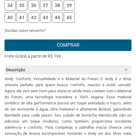
34
35
36
37
38
39
40
41
42
43
44
45
Dúvidas sobre tamanho?
COMPRAR
Frete Grátis a partir de R$ 199
Descrição
Andy: Conforto, Versatilidade e o Material do Futuro O Andy é o tênis
unissex perfeito para quem busca conforto, maciez e estilo versátil.
Agora, ele vem sem forro para oferecer ainda mais contato com o Material
do Futuro, uma tecnologia inovadora e 100% vegana. Esse material
sintético de alta performance possui um toque aveludado e macio, além
de ser resistente à água, ultra maleável e altamente durável, garantindo
liberdade para cada passo. Seu solado de borracha translúcida não só
adiciona um toque moderno, como também proporciona excelente
aderência e conforto. Para completar, a palmilha macia oferece uma
sensação de leveza incomparável, tornando o Andy um dos tênis mais