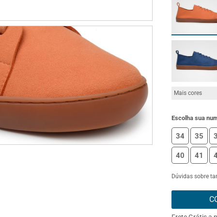
Mais cores
Escolha sua nu
34
35
40
41
Dúvidas sobre t
C