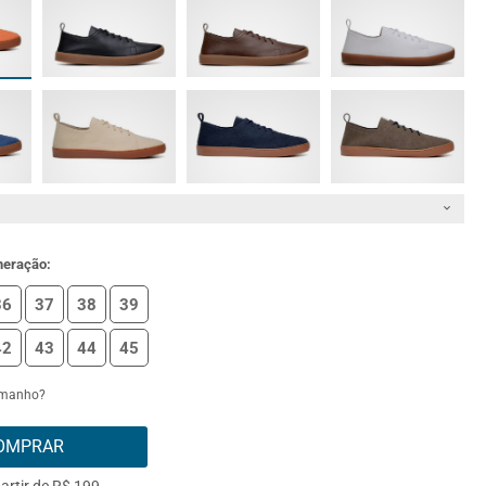
meração:
36
37
38
39
42
43
44
45
amanho?
OMPRAR