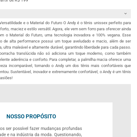
partir de R$ 199
Versatilidade e o Material do Futuro O Andy é o tênis unissex perfeito para
rto, maciez e estilo versátil. Agora, ele vem sem forro para oferecer ainda
om o Material do Futuro, uma tecnologia inovadora e 100% vegana. Esse
ico de alta performance possui um toque aveludado e macio, além de ser
a, ultra maleável e altamente durável, garantindo liberdade para cada passo.
borracha translúcida não só adiciona um toque moderno, como também
elente aderência e conforto. Para completar, a palmilha macia oferece uma
veza incomparável, tornando o Andy um dos tênis mais confortáveis que
entou. Sustentável, inovador e extremamente confortável, o Andy é um tênis
casiões!
NOSSO PROPÓSITO
os ser possível fazer mudanças profundas
ade e na indústria da moda. Questionando,