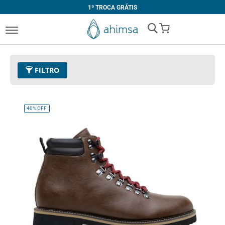
1ª TROCA GRÁTIS
My Cart
FILTRO
Cor
30 - Conhaque
Remover este Item
40%
OFF
Tamanho
36
Remover este Item
Limpar Tudo
PREÇO
R$ 400,00
-
R$ 499,99
R$ 500,00
e acima