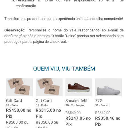
Personalize o nome do vale respondendo ao e-mail de
confirmação.
Transforme o presente em uma experiência única de escolha consciente!
Observação:
Personalize o nome do vale respondendo ao e-mail de
confirmação após a compra. O botão "Único" precisa ser selecionado para
prosseguir para a página de check-out.
QUEM VIU, VIU TAMBÉM
Gift Card
Gift Card
Sneaker 645
772
01 - Preto
01 - Preto
30 - Conhaque
32 - Branco
R$450,00 no
R$315,00 no
R$549,00
R$649,00
Pix
Pix
R$247,05 no
R$350,46 no
R$500,00 ou
R$350,00 ou
Pix
Pix
10x de
10x de