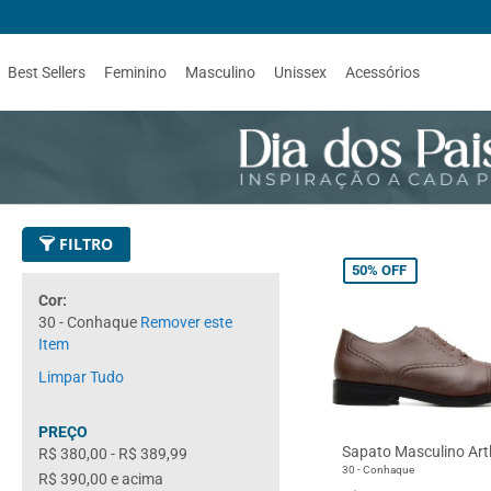
Best Sellers
Feminino
Masculino
Unissex
Acessórios
FILTRO
50%
OFF
Cor
30 - Conhaque
Remover este
Item
Limpar Tudo
PREÇO
Sapato Masculino Art
R$ 380,00
-
R$ 389,99
30 - Conhaque
R$ 390,00
e acima