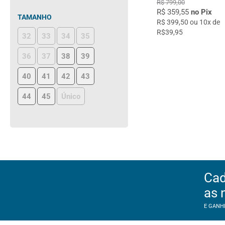
R$ 799,00
R$ 359,55
no Pix
TAMANHO
R$ 399,50 ou 10x de
R$39,95
32
33
34
35
36
37
38
39
40
41
42
43
44
45
Único
Cad
as 
E GANH