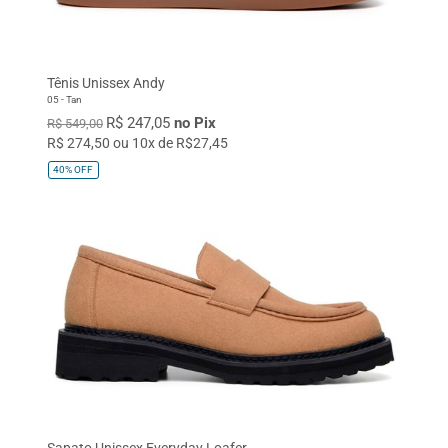
37
38
39
40
41
42
43
44
45
Único
Tênis Unissex Andy
05 - Tan
R$ 247,05
no Pix
R$ 549,00
R$ 274,50 ou 10x de R$27,45
40%
OFF
Sapato Unissex Everyday Loafer