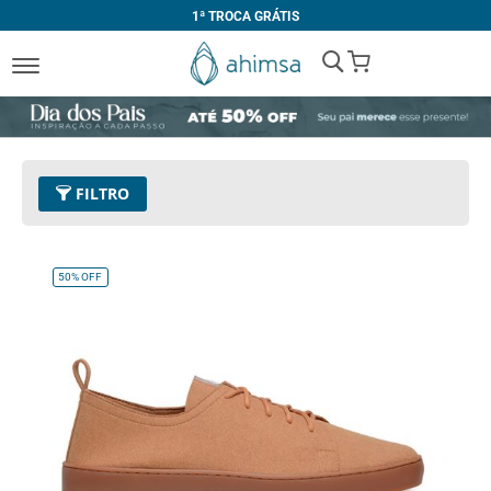
1ª TROCA GRÁTIS
My Cart
FILTRO
Cor
05 - Tan
Remover este Item
50%
OFF
Limpar Tudo
PREÇO
R$ 200,00
-
R$ 299,99
R$ 400,00
e acima
TAMANHO
32
33
34
35
36