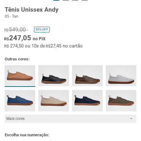
Tênis Unissex Andy
05 - Tan
549,00
50%
OFF
R$
247,05
no PIX
R$
274,50 ou 10x de
27,45 no cartão
R$
R$
Outras cores:
Mais cores
Escolha sua numeração: