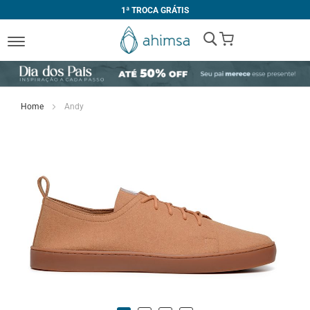
1ª TROCA GRÁTIS
My Cart
Home
Andy