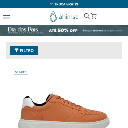
1ª TROCA GRÁTIS
My Cart
FILTRO
Cor
26 - Laranja
Remover este Item
50%
OFF
Tamanho
38
Remover este Item
Limpar Tudo