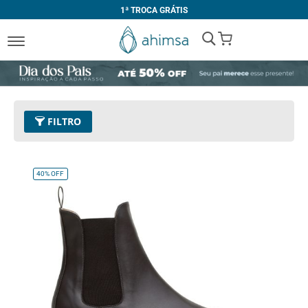
1ª TROCA GRÁTIS
My Cart
FILTRO
Cor
11 - Café
Remover este Item
40%
OFF
Tamanho
35
Remover este Item
Limpar Tudo
PREÇO
R$ 300,00
-
R$ 399,99
R$ 400,00
e acima