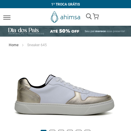
1ª TROCA GRÁTIS
My Cart
Home
Sneaker 645