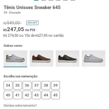
Tênis Unissex Sneaker 645
39 - Dourado
549,00
50%
OFF
R$
247,05
no PIX
R$
274,50 ou 10x de
27,45 no cartão
R$
R$
Outras cores:
Escolha sua numeração:
34
35
36
37
38
39
40
41
42
43
44
45
Dúvidas sobre tamanho?