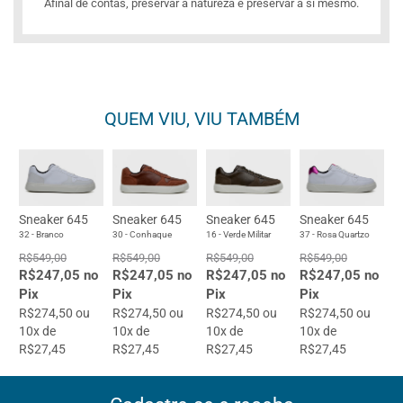
Afinal de contas, preservar a natureza é preservar a si mesmo.
QUEM VIU, VIU TAMBÉM
Sneaker 645
Sneaker 645
Sneaker 645
Sneaker 645
32 - Branco
30 - Conhaque
16 - Verde Militar
37 - Rosa Quartzo
R$549,00
R$549,00
R$549,00
R$549,00
R$247,05 no
R$247,05 no
R$247,05 no
R$247,05 no
Pix
Pix
Pix
Pix
R$274,50 ou
R$274,50 ou
R$274,50 ou
R$274,50 ou
10x de
10x de
10x de
10x de
R$27,45
R$27,45
R$27,45
R$27,45