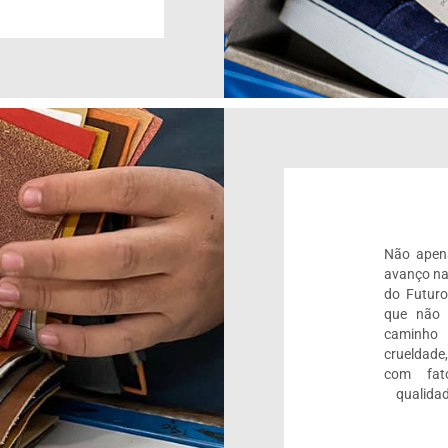
Não apen
avanço na 
do Futur
que não 
caminho 
crueldade
com fato
qualida