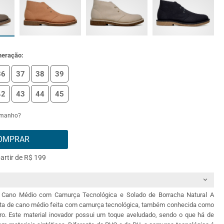
meração:
36
37
38
39
42
43
44
45
amanho?
OMPRAR
partir de R$ 199
e Cano Médio com Camurça Tecnológica e Solado de Borracha Natural A
ta de cano médio feita com camurça tecnológica, também conhecida como
uro. Este material inovador possui um toque aveludado, sendo o que há de