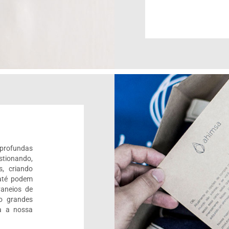
 profundas
stionando,
s, criando
até podem
aneios de
o grandes
a a nossa