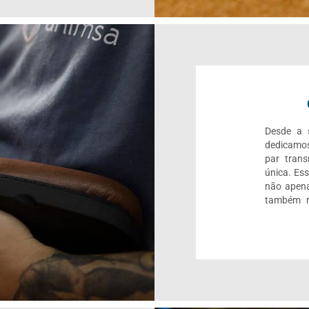
Desde a s
dedicamos
par trans
única. Es
não apena
também r