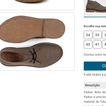
Escolha sua nu
34
35
40
41
Dúvidas sobre t
C
Frete Grátis a 
Descrição
Parker: Bota d
Parker é uma bo
material do fut