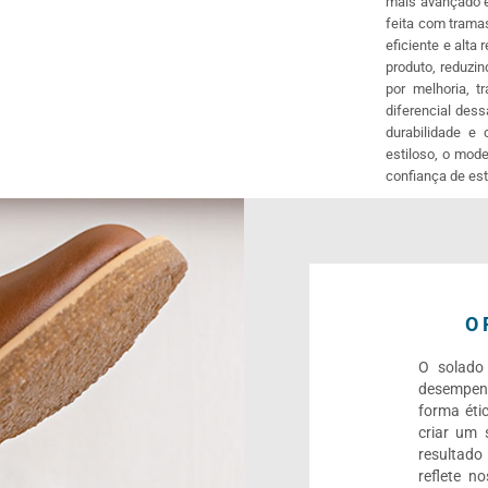
mais avançado e
feita com trama
eficiente e alta
produto, reduzi
por melhoria, 
diferencial dess
durabilidade e
estiloso, o mode
confiança de est
O 
O solado 
desempenh
forma étic
criar um s
resultado
reflete n