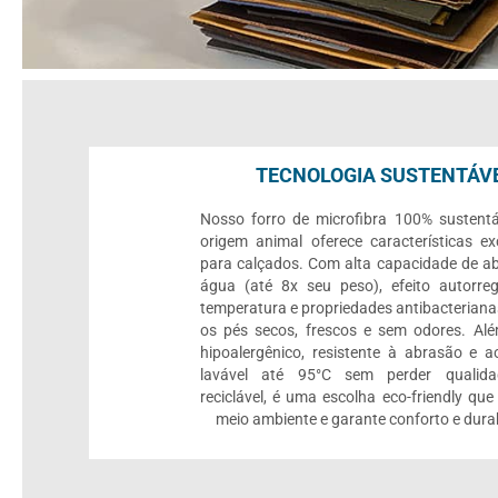
TECNOLOGIA SUSTENTÁV
Nosso forro de microfibra 100% sustent
origem animal oferece características ex
para calçados. Com alta capacidade de a
água (até 8x seu peso), efeito autorre
temperatura e propriedades antibacterian
os pés secos, frescos e sem odores. Alé
hipoalergênico, resistente à abrasão e a
lavável até 95°C sem perder qualid
reciclável, é uma escolha eco-friendly que
meio ambiente e garante conforto e durab