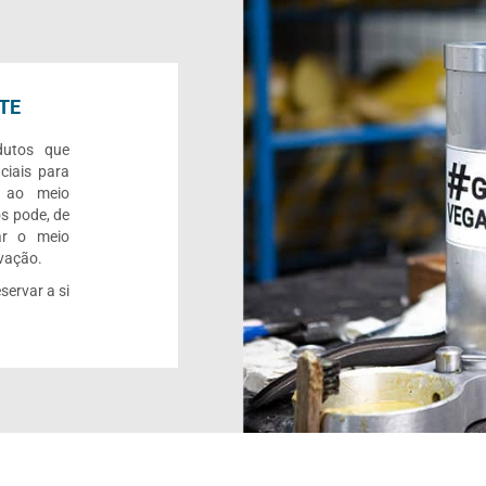
TE
dutos que
ciais para
o ao meio
s pode, de
ar o meio
rvação.
servar a si