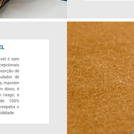
EL
ável e sem
cepcionais
bsorção de
gulador de
as, mantém
m disso, é
o rasgo, e
ade. 100%
 respeita o
ilidade.