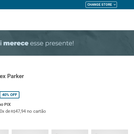
CHANGE STORE
My Cart
ex Parker
40%
OFF
no PIX
10x de
47,94 no cartão
R$