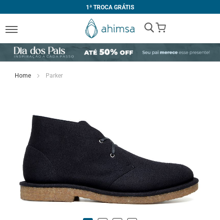
1ª TROCA GRÁTIS
My Cart
Home
Parker