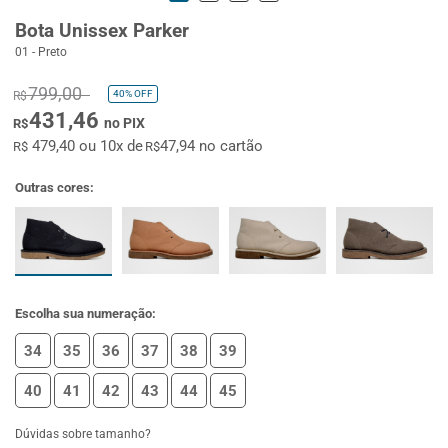
Bota Unissex Parker
01 - Preto
799,00
40%
OFF
R$
431,46
no PIX
R$
479,40 ou 10x de
47,94 no cartão
R$
R$
Outras cores:
Escolha sua numeração:
34
35
36
37
38
39
40
41
42
43
44
45
Dúvidas sobre tamanho?