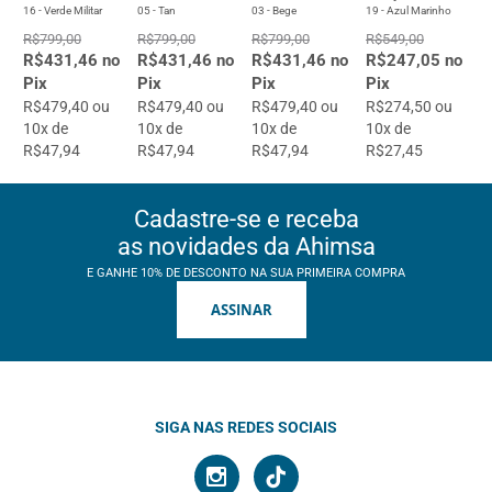
16 - Verde Militar
05 - Tan
03 - Bege
19 - Azul Marinho
R$799,00
R$799,00
R$799,00
R$549,00
R$431,46 no
R$431,46 no
R$431,46 no
R$247,05 no
Pix
Pix
Pix
Pix
R$479,40 ou
R$479,40 ou
R$479,40 ou
R$274,50 ou
10x de
10x de
10x de
10x de
R$47,94
R$47,94
R$47,94
R$27,45
Cadastre-se e receba
as novidades da Ahimsa
E GANHE 10% DE DESCONTO NA SUA PRIMEIRA COMPRA
ASSINAR
SIGA NAS REDES SOCIAIS