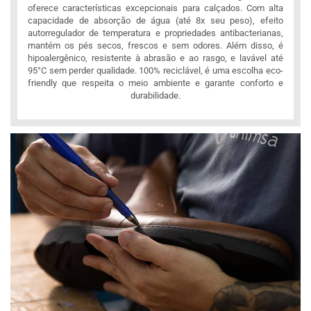
oferece características excepcionais para calçados. Com alta
capacidade de absorção de água (até 8x seu peso), efeito
autorregulador de temperatura e propriedades antibacterianas,
mantém os pés secos, frescos e sem odores. Além disso, é
hipoalergênico, resistente à abrasão e ao rasgo, e lavável até
95°C sem perder qualidade. 100% reciclável, é uma escolha eco-
friendly que respeita o meio ambiente e garante conforto e
durabilidade.