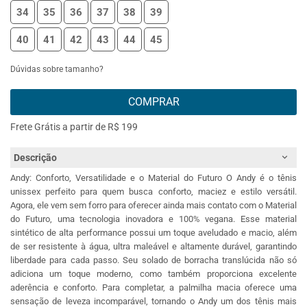
34
35
36
37
38
39
40
41
42
43
44
45
Dúvidas sobre tamanho?
COMPRAR
Frete Grátis a partir de R$ 199
Descrição
Andy: Conforto, Versatilidade e o Material do Futuro O Andy é o tênis
unissex perfeito para quem busca conforto, maciez e estilo versátil.
Agora, ele vem sem forro para oferecer ainda mais contato com o Material
do Futuro, uma tecnologia inovadora e 100% vegana. Esse material
sintético de alta performance possui um toque aveludado e macio, além
de ser resistente à água, ultra maleável e altamente durável, garantindo
liberdade para cada passo. Seu solado de borracha translúcida não só
adiciona um toque moderno, como também proporciona excelente
aderência e conforto. Para completar, a palmilha macia oferece uma
sensação de leveza incomparável, tornando o Andy um dos tênis mais