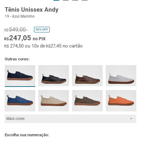
Tênis Unissex Andy
19 - Azul Marinho
549,00
50%
OFF
R$
247,05
no PIX
R$
274,50 ou 10x de
27,45 no cartão
R$
R$
Outras cores:
Mais cores
Escolha sua numeração: