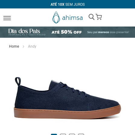
ATÉ 10X
SEM JUROS
My Cart
Home
Andy