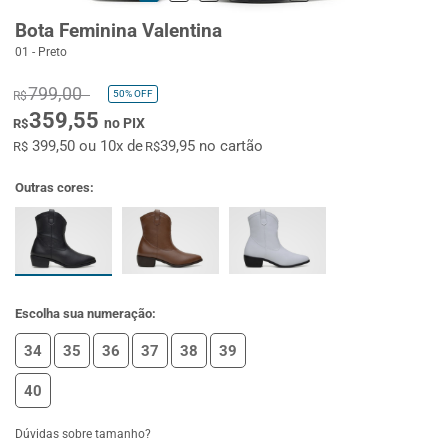
Bota Feminina Valentina
01 - Preto
799,00
50%
OFF
R$
359,55
no PIX
R$
399,50 ou 10x de
39,95 no cartão
R$
R$
Outras cores:
Escolha sua numeração:
34
35
36
37
38
39
40
Dúvidas sobre tamanho?