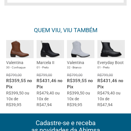
QUEM VIU, VIU TAMBÉM
Valentina
Marcela II
Valentina
Everyday Boot
30 - Conhaque
01 - Preto
32 - Branco
01 - Preto
R$799,00
R$799,00
R$799,00
R$799,00
R$359,55 no
R$431,46 no
R$359,55 no
R$431,46 no
Pix
Pix
Pix
Pix
R$399,50 ou
R$479,40 ou
R$399,50 ou
R$479,40 ou
10x de
10x de
10x de
10x de
R$39,95
R$47,94
R$39,95
R$47,94
Cadastre-se e receba
as novidades da Ahimsa