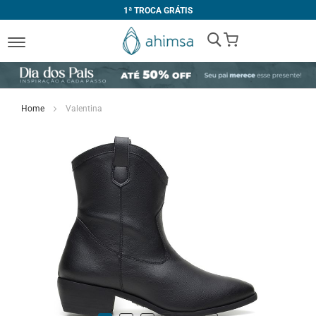
1ª TROCA GRÁTIS
My Cart
Home
Valentina