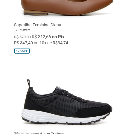
TAMANHO
32
33
34
35
36
Sapatilha Feminina Diana
37
38
39
40
41
17 - Marrom
R$ 312,66
no Pix
42
43
44
45
Único
R$ 579,00
R$ 347,40 ou 10x de R$34,74
40%
OFF
Tênis Unissex Wave Trainer