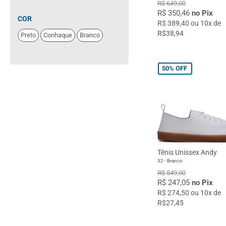
R$ 649,00
R$ 350,46
no Pix
COR
R$ 389,40 ou 10x de
R$38,94
Preto
Conhaque
Branco
50%
OFF
Tênis Unissex Andy
32 - Branco
R$ 549,00
R$ 247,05
no Pix
R$ 274,50 ou 10x de
R$27,45