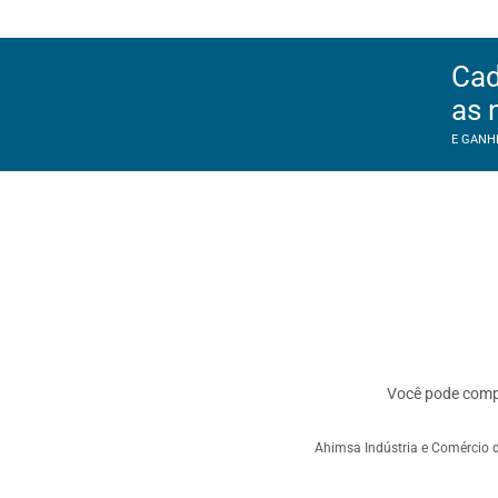
Cad
as 
E GANH
Você pode com
Ahimsa Indústria e Comércio d