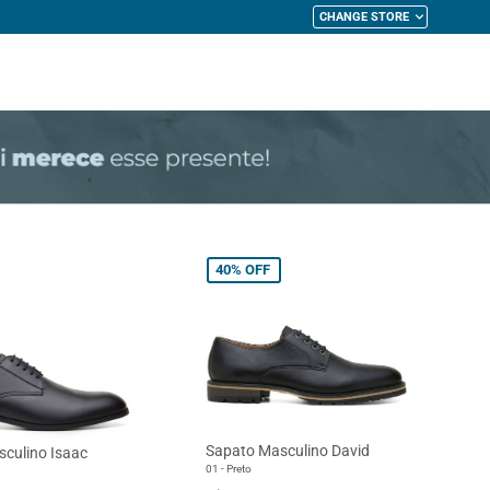
CHANGE STORE
My Cart
40%
OFF
Sapato Masculino David
culino Isaac
01 - Preto