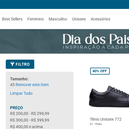
ÁTIS
à partir de R$199
Best Sellers
Feminino
Masculino
Unissex
Acessórios
FILTRO
40%
OFF
Tamanho
43
Remover este Item
Limpar Tudo
PREÇO
R$ 200,00
-
R$ 299,99
Tênis Unissex 772
R$ 300,00
-
R$ 399,99
01 - Preto
R$ 400,00
e acima