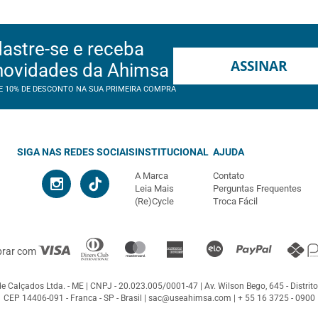
astre-se e receba
ASSINAR
novidades da Ahimsa
E 10% DE DESCONTO NA SUA PRIMEIRA COMPRA
SIGA NAS REDES SOCIAIS
INSTITUCIONAL
AJUDA
A Marca
Contato
Leia Mais
Perguntas Frequentes
(Re)Cycle
Troca Fácil
prar com
e Calçados Ltda. - ME
CNPJ - 20.023.005/0001-47
Av. Wilson Bego, 645 - Distrito
CEP 14406-091 - Franca - SP - Brasil |
sac@useahimsa.com
|
+ 55 16 3725 - 0900