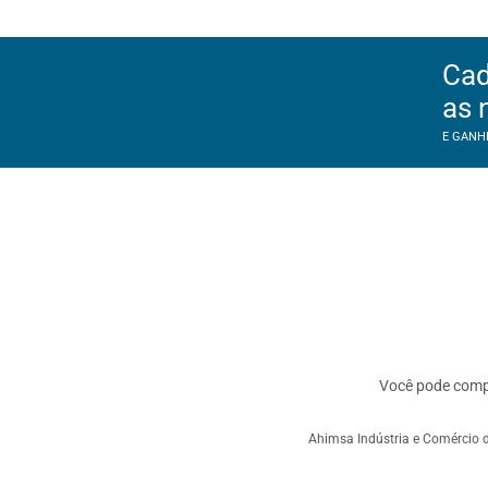
Cad
as 
E GANH
Você pode com
Ahimsa Indústria e Comércio d