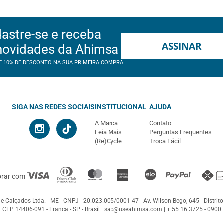
astre-se e receba
ASSINAR
novidades da Ahimsa
E 10% DE DESCONTO NA SUA PRIMEIRA COMPRA
SIGA NAS REDES SOCIAIS
INSTITUCIONAL
AJUDA
A Marca
Contato
Leia Mais
Perguntas Frequentes
(Re)Cycle
Troca Fácil
prar com
e Calçados Ltda. - ME
CNPJ - 20.023.005/0001-47
Av. Wilson Bego, 645 - Distrito
CEP 14406-091 - Franca - SP - Brasil |
sac@useahimsa.com
|
+ 55 16 3725 - 0900