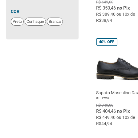
R$ 649,00
R$ 350,46
no Pix
COR
R$ 389,40 ou 10x de
R$38,94
Preto
Conhaque
Branco
40%
OFF
Sapato Masculino Da
01 - Preto
R$ 749,00
R$ 404,46
no Pix
R$ 449,40 ou 10x de
R$44,94