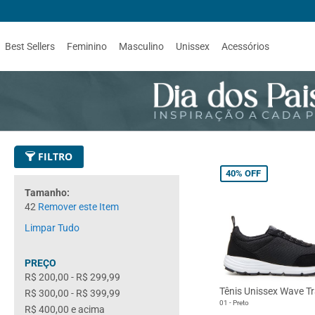
Best Sellers
Feminino
Masculino
Unissex
Acessórios
FILTRO
40%
OFF
Tamanho
42
Remover este Item
Limpar Tudo
PREÇO
R$ 200,00
-
R$ 299,99
Tênis Unissex Wave Tr
R$ 300,00
-
R$ 399,99
01 - Preto
R$ 400,00
e acima