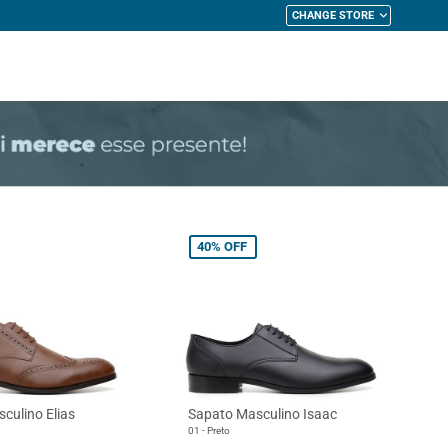
CHANGE STORE
My Cart
40%
OFF
culino Elias
Sapato Masculino Isaac
01 - Preto