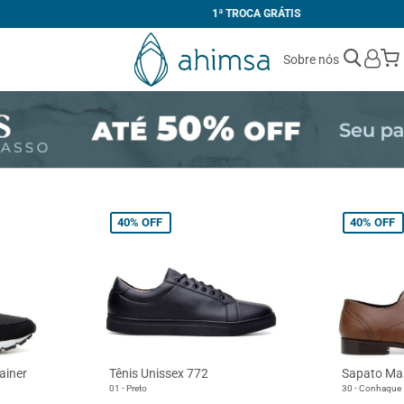
1ª TROCA GRÁTIS
Sobre nós
40%
OFF
40%
OFF
ainer
Tênis Unissex 772
Sapato Mas
01 - Preto
30 - Conhaque