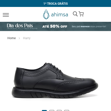
1ª TROCA GRÁTIS
My Cart
Home
Harry