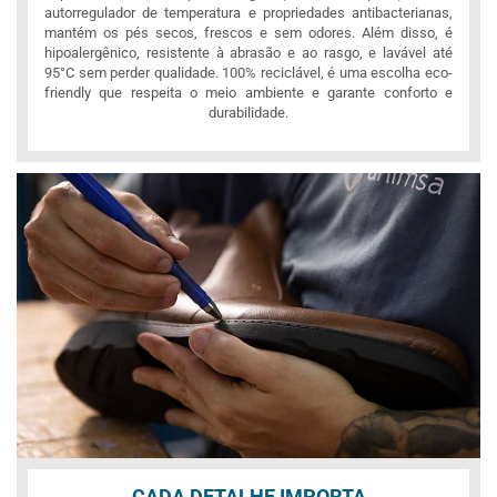
autorregulador de temperatura e propriedades antibacterianas,
mantém os pés secos, frescos e sem odores. Além disso, é
hipoalergênico, resistente à abrasão e ao rasgo, e lavável até
95°C sem perder qualidade. 100% reciclável, é uma escolha eco-
friendly que respeita o meio ambiente e garante conforto e
durabilidade.
CADA DETALHE IMPORTA