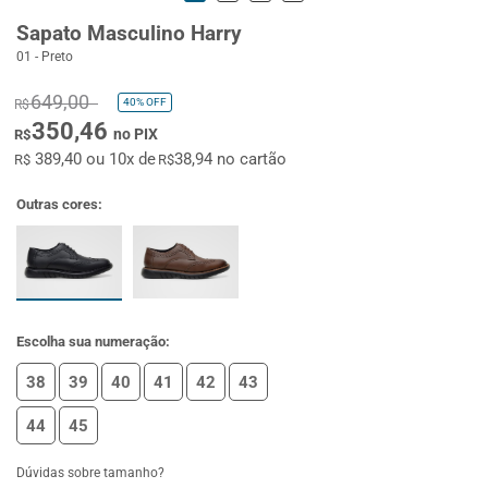
Sapato Masculino Harry
01 - Preto
649,00
40%
OFF
R$
350,46
no PIX
R$
389,40 ou 10x de
38,94 no cartão
R$
R$
Outras cores:
Escolha sua numeração:
38
39
40
41
42
43
44
45
Dúvidas sobre tamanho?