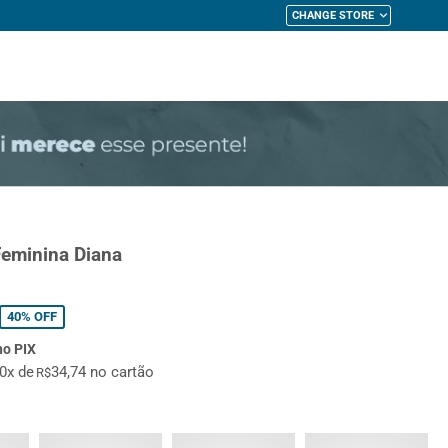
CHANGE STORE
My Cart
Feminina Diana
40%
OFF
no PIX
10x de
34,74 no cartão
R$