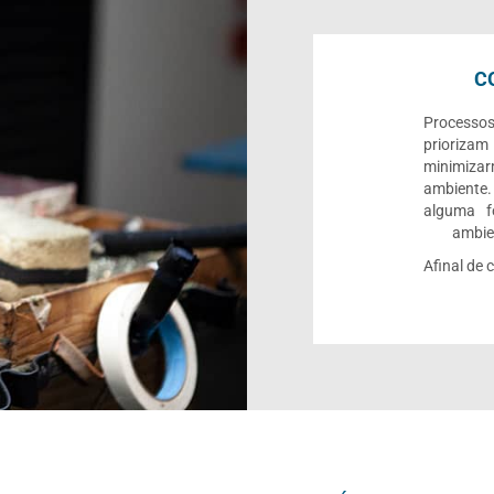
C
Processo
priorizam
minimiza
ambiente.
alguma f
ambien
Afinal de 