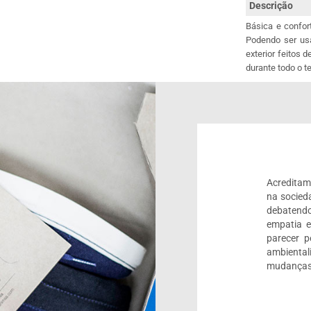
Descrição
Básica e confor
Podendo ser usa
exterior feitos 
durante todo o 
Acreditam
na socied
debatendo
empatia 
parecer 
ambienta
mudanças