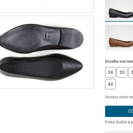
Escolha sua nu
34
35
40
Dúvidas sobre t
C
Frete Grátis a 