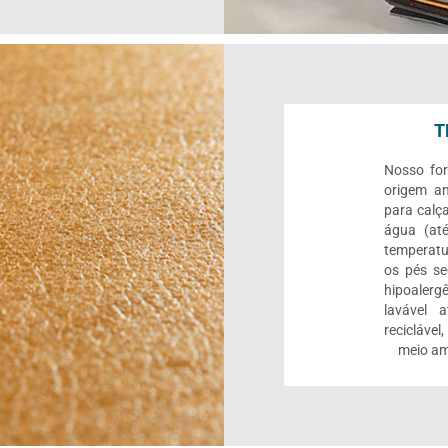
T
Nosso for
origem an
para calç
água (até
temperatu
os pés se
hipoalerg
lavável 
reciclável
meio am