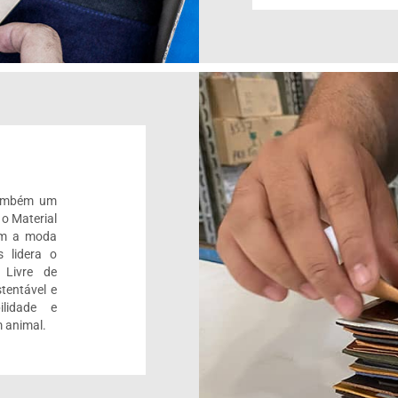
também um
 o Material
om a moda
 lidera o
 Livre de
tentável e
ilidade e
 animal.