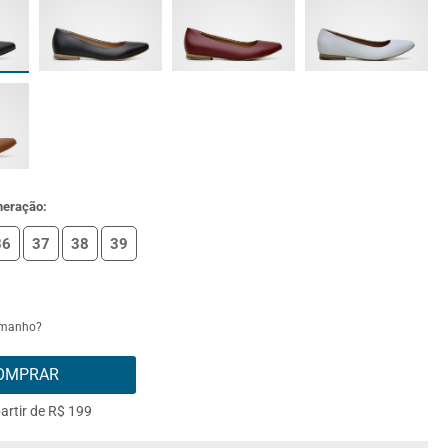
meração:
36
37
38
39
amanho?
OMPRAR
partir de R$ 199