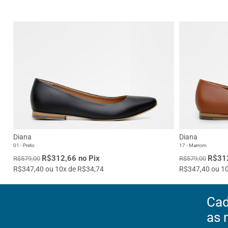
Diana
Diana
01 - Preto
17 - Marrom
R$312,66 no Pix
R$312
R$579,00
R$579,00
R$347,40 ou 10x de R$34,74
R$347,40 ou 10
Cad
as 