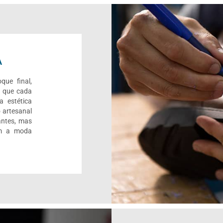
A
que final,
r que cada
a estética
 artesanal
antes, mas
om a moda