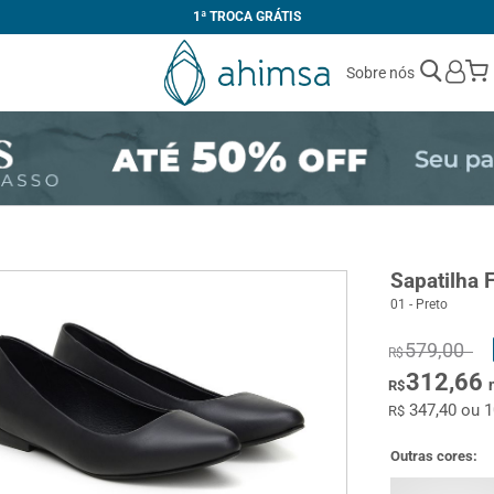
1ª TROCA GRÁTIS
Sobre nós
Sapatilha 
01 - Preto
579,00
R$
312,66
R$
347,40 ou 
R$
Outras cores: