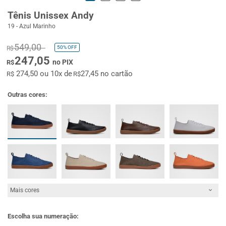
Tênis Unissex Andy
19 - Azul Marinho
549,00
50%
OFF
R$
247,05
no PIX
R$
274,50 ou 10x de
27,45 no cartão
R$
R$
Outras cores:
Mais cores
Escolha sua numeração: