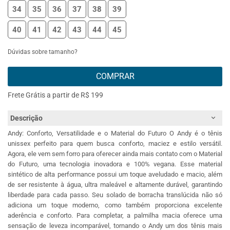
34
35
36
37
38
39
40
41
42
43
44
45
Dúvidas sobre tamanho?
COMPRAR
Frete Grátis a partir de R$ 199
Descrição
Andy: Conforto, Versatilidade e o Material do Futuro O Andy é o tênis
unissex perfeito para quem busca conforto, maciez e estilo versátil.
Agora, ele vem sem forro para oferecer ainda mais contato com o Material
do Futuro, uma tecnologia inovadora e 100% vegana. Esse material
sintético de alta performance possui um toque aveludado e macio, além
de ser resistente à água, ultra maleável e altamente durável, garantindo
liberdade para cada passo. Seu solado de borracha translúcida não só
adiciona um toque moderno, como também proporciona excelente
aderência e conforto. Para completar, a palmilha macia oferece uma
sensação de leveza incomparável, tornando o Andy um dos tênis mais