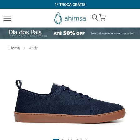
1ª TROCA GRÁTIS
My Cart
Home
Andy