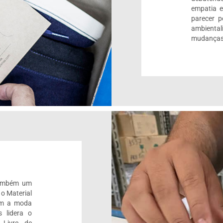
empatia 
parecer 
ambienta
mudanças
também um
 o Material
om a moda
 lidera o