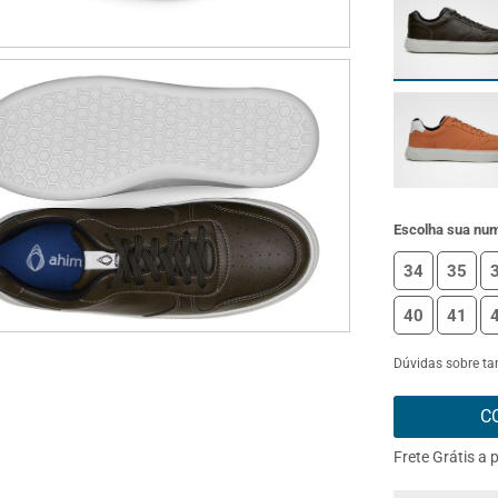
Escolha sua nu
34
35
40
41
Dúvidas sobre t
C
Frete Grátis a 