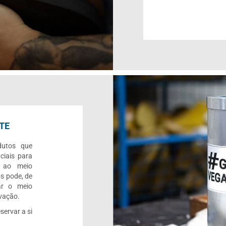
TE
dutos que
ciais para
o ao meio
s pode, de
ar o meio
rvação.
servar a si