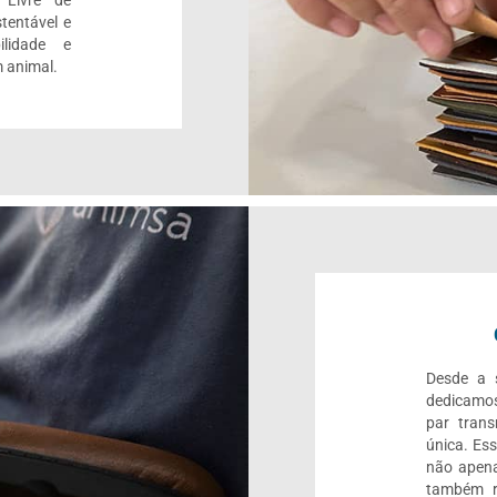
 Livre de
tentável e
ilidade e
 animal.
Desde a s
dedicamos
par trans
única. Es
não apena
também r