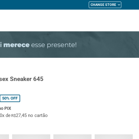
CHANGE STORE
My Cart
ssex Sneaker 645
50%
OFF
no PIX
10x de
27,45 no cartão
R$