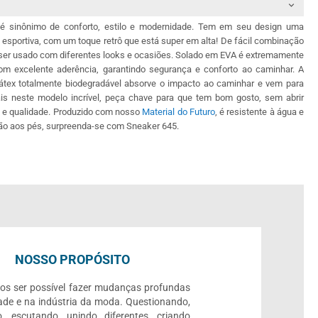
é sinônimo de conforto, estilo e modernidade. Tem em seu design uma
 esportiva, com um toque retrô que está super em alta! De fácil combinação
 ser usado com diferentes looks e ocasiões. Solado em EVA é extremamente
om excelente aderência, garantindo segurança e conforto ao caminhar. A
látex totalmente biodegradável absorve o impacto ao caminhar e vem para
s neste modelo incrível, peça chave para que tem bom gosto, sem abrir
 e qualidade. Produzido com nosso
Material do Futuro
, é resistente à água e
ção aos pés, surpreenda-se com Sneaker 645.
NOSSO PROPÓSITO
os ser possível fazer mudanças profundas
ade e na indústria da moda. Questionando,
, escutando, unindo diferentes, criando