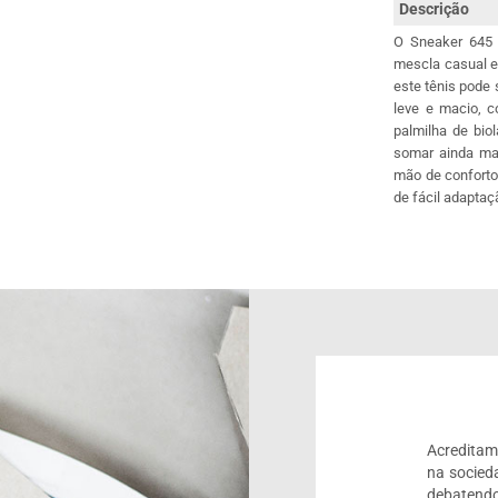
Descrição
O Sneaker 645 
mescla casual e
este tênis pode
leve e macio, c
palmilha de bio
somar ainda mai
mão de conforto
de fácil adapta
Acreditam
na socied
debatendo