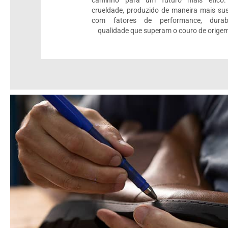
caminho para um futuro mais ético.
crueldade, produzido de maneira mais sus
com fatores de performance, durab
qualidade que superam o couro de origem