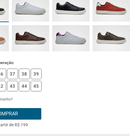
meração:
36
37
38
39
42
43
44
45
amanho?
OMPRAR
partir de R$ 199