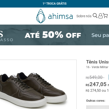
1ª TROCA GRÁTIS
Sobre nós
Tênis Uni
16 - Verde Militar
549,00
R$
247,05
R$
274,50 ou 
R$
Outras cores: