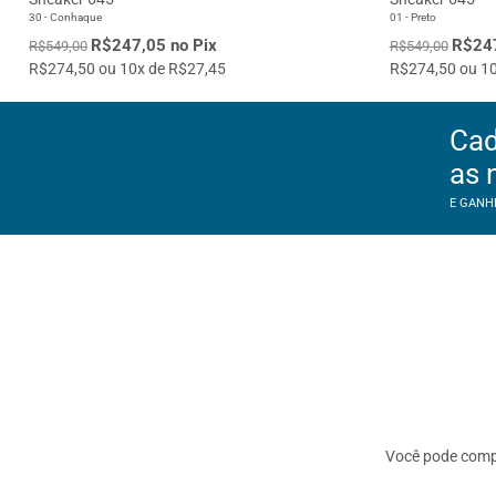
30 - Conhaque
01 - Preto
R$247,05 no Pix
R$247
R$549,00
R$549,00
R$274,50 ou 10x de R$27,45
R$274,50 ou 10
Cad
as 
E GANH
Você pode com