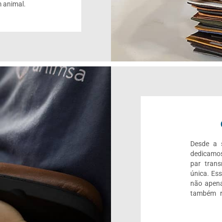
 animal.
Desde a s
dedicamos
par trans
única. Es
não apena
também r