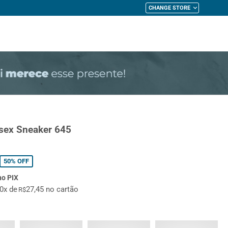
CHANGE STORE
My Cart
ssex Sneaker 645
50%
OFF
no PIX
10x de
27,45 no cartão
R$