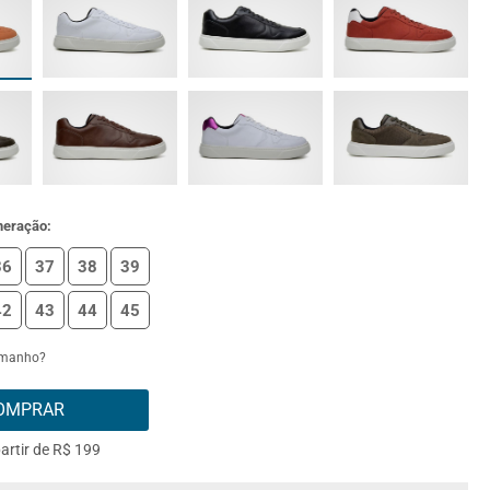
meração:
36
37
38
39
42
43
44
45
amanho?
OMPRAR
partir de R$ 199