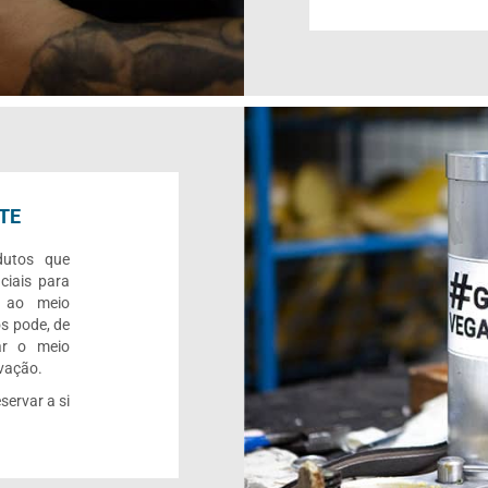
TE
dutos que
ciais para
o ao meio
s pode, de
ar o meio
rvação.
servar a si