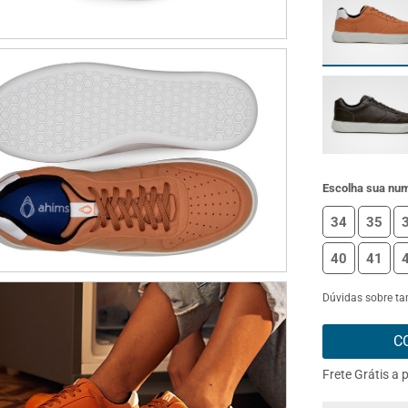
Escolha sua nu
34
35
40
41
Dúvidas sobre t
C
Frete Grátis a 