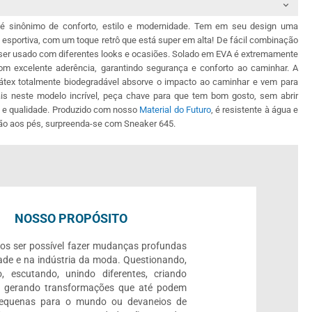
é sinônimo de conforto, estilo e modernidade. Tem em seu design uma
 esportiva, com um toque retrô que está super em alta! De fácil combinação
 ser usado com diferentes looks e ocasiões. Solado em EVA é extremamente
om excelente aderência, garantindo segurança e conforto ao caminhar. A
látex totalmente biodegradável absorve o impacto ao caminhar e vem para
s neste modelo incrível, peça chave para que tem bom gosto, sem abrir
 e qualidade. Produzido com nosso
Material do Futuro
, é resistente à água e
ção aos pés, surpreenda-se com Sneaker 645.
NOSSO PROPÓSITO
os ser possível fazer mudanças profundas
ade e na indústria da moda. Questionando,
, escutando, unindo diferentes, criando
e gerando transformações que até podem
pequenas para o mundo ou devaneios de