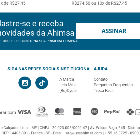
x de R$27,45
R$274,50 ou 10x de R$27,45
astre-se e receba
ASSINAR
novidades da Ahimsa
E 10% DE DESCONTO NA SUA PRIMEIRA COMPRA
SIGA NAS REDES SOCIAIS
INSTITUCIONAL
AJUDA
A Marca
Contato
Leia Mais
Perguntas Frequentes
(Re)Cycle
Troca Fácil
prar com
e Calçados Ltda. - ME
CNPJ - 20.023.005/0001-47
Av. Wilson Bego, 645 - Distrito
CEP 14406-091 - Franca - SP - Brasil |
sac@useahimsa.com
|
+ 55 16 3725 - 0900