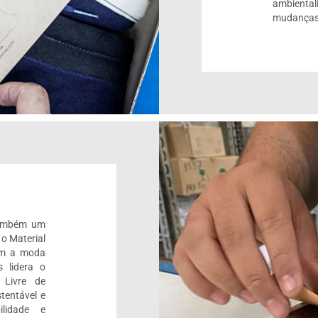
ambienta
mudanças
também um
 o Material
om a moda
 lidera o
 Livre de
tentável e
ilidade e