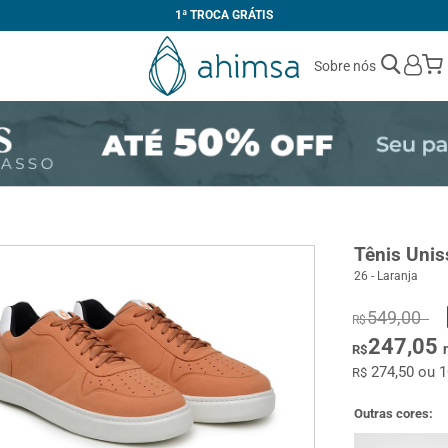
1ª TROCA GRÁTIS
Sobre nós
Tênis Uni
26 - Laranja
549,00
R$
247,05
R$
274,50 ou 
R$
Outras cores: