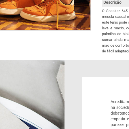
Descrição
O Sneaker 645 
mescla casual e
este tênis pode
leve e macio, c
palmilha de bio
somar ainda mai
mão de conforto
de fácil adapta
Acreditam
na socied
debatendo
empatia 
parecer 