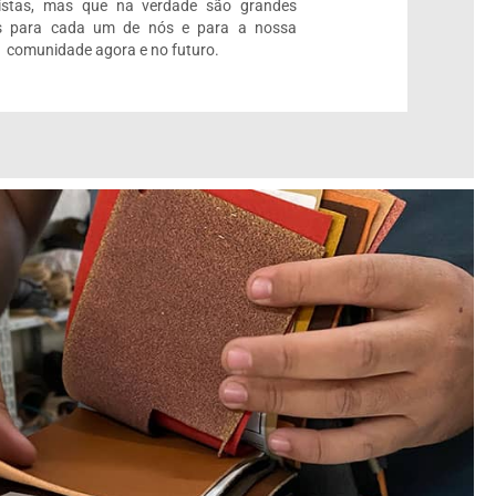
listas, mas que na verdade são grandes
 para cada um de nós e para a nossa
comunidade agora e no futuro.