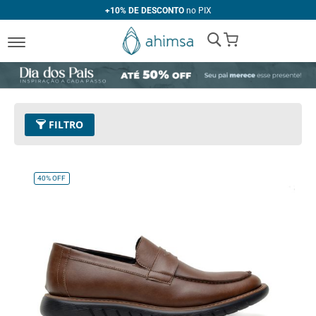
+10% DE DESCONTO
no PIX
My Cart
FILTRO
Tamanho
40
Remover este Item
40%
OFF
Limpar Tudo
CATEGORIA
PREÇO
Bota
R$ 200,00
-
R$ 299,99
Casual
R$ 300,00
-
R$ 399,99
Conforto
R$ 400,00
-
R$ 499,99
Oxford
R$ 500,00
e acima
Social