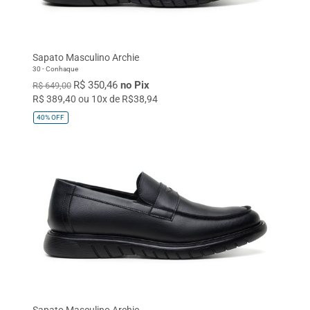
Tênis
COR
Preto
Bege
Tan
Vermelho
Sapato Masculino Archie
30 - Conhaque
Café
Verde Militar
R$ 350,46
no Pix
R$ 649,00
R$ 389,40 ou 10x de R$38,94
Azul Marinho
Laranja
40%
OFF
Conhaque
Branco
Azul Bebê
Rosa Quartzo
Dourado
Sapato Masculino Archie