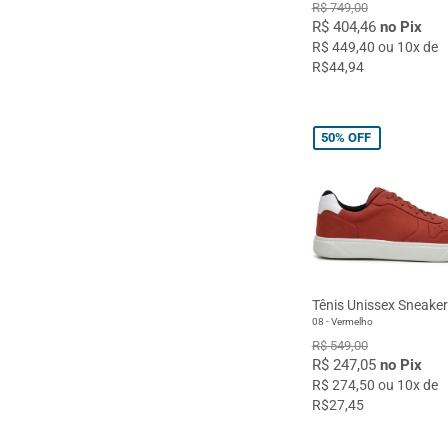
R$ 749,00
R$ 404,46
no Pix
R$ 449,40 ou 10x de
R$44,94
50%
OFF
Tênis Unissex Sneake
08 - Vermelho
R$ 549,00
R$ 247,05
no Pix
R$ 274,50 ou 10x de
R$27,45