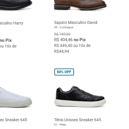
Sapato Masculino David
culino Harry
30 - Conhaque
R$ 749,00
R$ 404,46
no Pix
no Pix
R$ 449,40 ou 10x de
ou 10x de
R$44,94
50%
OFF
sex Sneaker 645
Tênis Unissex Sneaker 645
01 - Preto