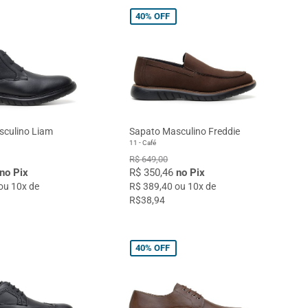
40%
OFF
sculino Liam
Sapato Masculino Freddie
11 - Café
R$ 649,00
no Pix
R$ 350,46
no Pix
ou 10x de
R$ 389,40 ou 10x de
R$38,94
40%
OFF