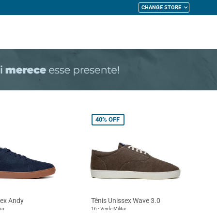
CHANGE STORE
My Cart
40%
OFF
sex Andy
Tênis Unissex Wave 3.0
ho
16 - Verde Militar