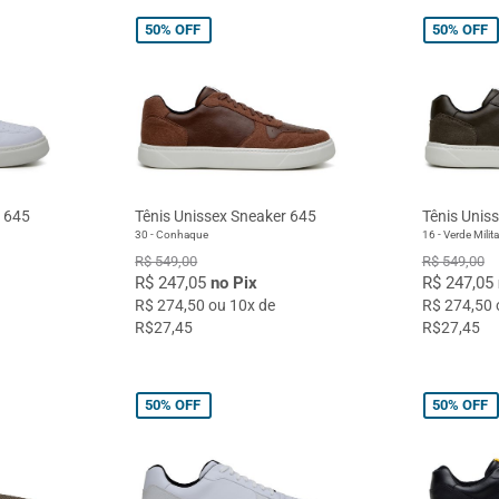
50%
OFF
50%
OFF
r 645
Tênis Unissex Sneaker 645
Tênis Unis
30 - Conhaque
16 - Verde Milita
R$ 549,00
R$ 549,00
R$ 247,05
no Pix
R$ 247,05
R$ 274,50 ou 10x de
R$ 274,50 
R$27,45
R$27,45
50%
OFF
50%
OFF