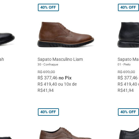
40%
OFF
40%
OFF
ah
Sapato Masculino Liam
Sapato Ma
30 - Conhaque
01 - Preto
R$ 699,00
R$ 699,00
R$ 377,46
no Pix
R$ 377,46
R$ 419,40 ou 10x de
R$ 419,40 
R$41,94
R$41,94
40%
OFF
40%
OFF