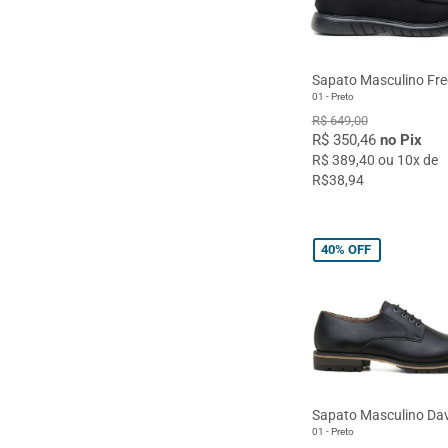
Sapato Masculino Fre
01 - Preto
R$ 649,00
R$ 350,46
no Pix
R$ 389,40 ou 10x de
R$38,94
40%
OFF
Sapato Masculino Da
01 - Preto