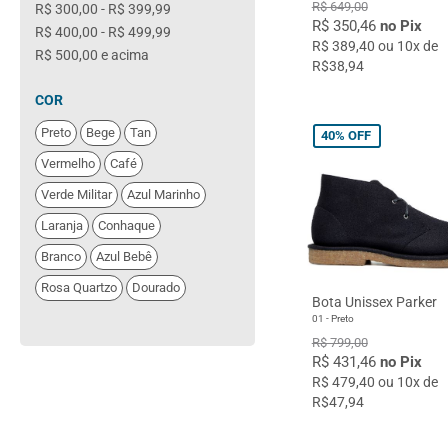
R$ 649,00
R$ 300,00
-
R$ 399,99
Oxford
R$ 350,46
no Pix
R$ 400,00
-
R$ 499,99
Social
R$ 389,40 ou 10x de
R$ 500,00
e acima
Tênis
R$38,94
COR
Preto
Bege
Tan
40%
OFF
Vermelho
Café
Verde Militar
Azul Marinho
Laranja
Conhaque
Branco
Azul Bebê
Rosa Quartzo
Dourado
Bota Unissex Parker
01 - Preto
R$ 799,00
R$ 431,46
no Pix
R$ 479,40 ou 10x de
R$47,94