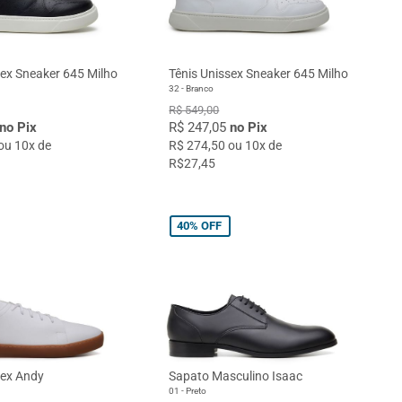
sex Sneaker 645 Milho
Tênis Unissex Sneaker 645 Milho
32 - Branco
R$ 549,00
no Pix
R$ 247,05
no Pix
ou 10x de
R$ 274,50 ou 10x de
R$27,45
40%
OFF
sex Andy
Sapato Masculino Isaac
01 - Preto