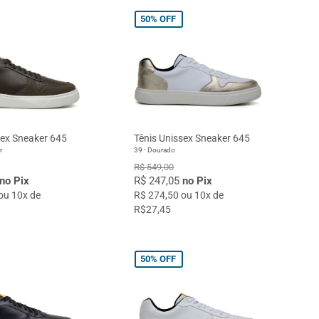
50%
OFF
sex Sneaker 645
Tênis Unissex Sneaker 645
r
39 - Dourado
R$ 549,00
no Pix
R$ 247,05
no Pix
ou 10x de
R$ 274,50 ou 10x de
R$27,45
50%
OFF