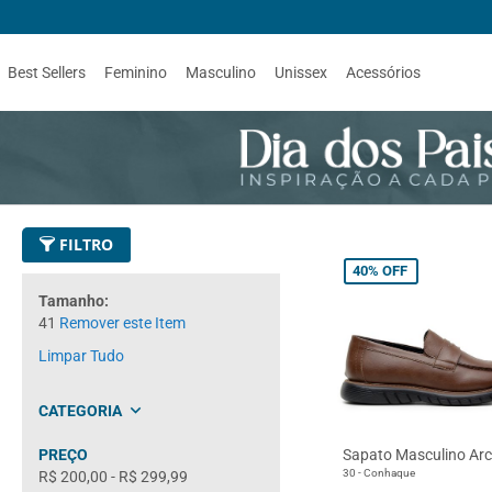
Best Sellers
Feminino
Masculino
Unissex
Acessórios
FILTRO
40%
OFF
Tamanho
41
Remover este Item
Limpar Tudo
CATEGORIA
Bota
Sapato Masculino Arc
PREÇO
Casual
30 - Conhaque
R$ 200,00
-
R$ 299,99
Conforto