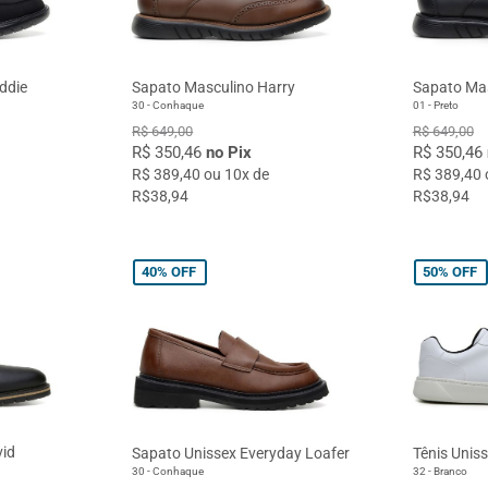
ddie
Sapato Masculino Harry
Sapato Mas
30 - Conhaque
01 - Preto
R$ 649,00
R$ 649,00
R$ 350,46
no Pix
R$ 350,46
R$ 389,40 ou 10x de
R$ 389,40 
R$38,94
R$38,94
40%
OFF
50%
OFF
vid
Sapato Unissex Everyday Loafer
Tênis Unis
30 - Conhaque
32 - Branco