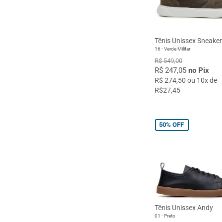
Tênis Unissex Sneake
16 - Verde Militar
R$ 549,00
R$ 247,05
no Pix
R$ 274,50 ou 10x de
R$27,45
50%
OFF
Tênis Unissex Andy
01 - Preto